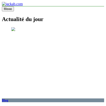
Перейти
к
Меню
jackab.com
Site d'information
содержимому
Actualité du jour
Blog