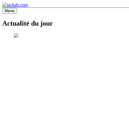
Перейти
к
Меню
jackab.com
Site d'information
содержимому
Actualité du jour