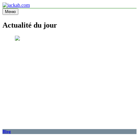
Перейти
к
Меню
jackab.com
Site d'information
содержимому
Actualité du jour
Blog