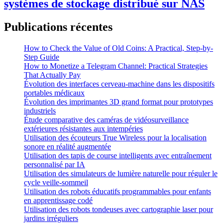
systèmes de stockage distribué sur NAS
Publications récentes
How to Check the Value of Old Coins: A Practical, Step-by-
Step Guide
How to Monetize a Telegram Channel: Practical Strategies
That Actually Pay
Évolution des interfaces cerveau-machine dans les dispositifs
portables médicaux
Évolution des imprimantes 3D grand format pour prototypes
industriels
Étude comparative des caméras de vidéosurveillance
extérieures résistantes aux intempéries
Utilisation des écouteurs True Wireless pour la localisation
sonore en réalité augmentée
Utilisation des tapis de course intelligents avec entraînement
personnalisé par IA
Utilisation des simulateurs de lumière naturelle pour réguler le
cycle veille-sommeil
Utilisation des robots éducatifs programmables pour enfants
en apprentissage codé
Utilisation des robots tondeuses avec cartographie laser pour
jardins irréguliers