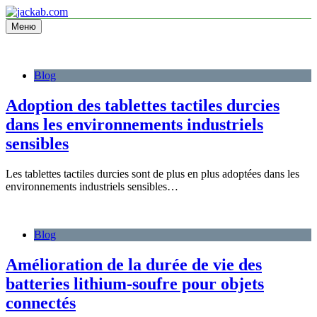
Перейти
к
Меню
Site d'information
содержимому
jackab.com
Blog
Adoption des tablettes tactiles durcies
dans les environnements industriels
sensibles
Les tablettes tactiles durcies sont de plus en plus adoptées dans les
environnements industriels sensibles…
Blog
Amélioration de la durée de vie des
batteries lithium-soufre pour objets
connectés