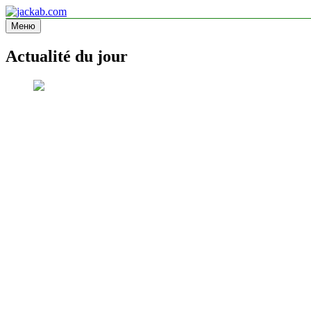
Перейти
к
Меню
jackab.com
Site d'information
содержимому
Actualité du jour