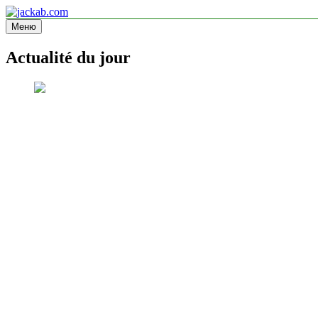
Перейти
к
Меню
jackab.com
Site d'information
содержимому
Actualité du jour