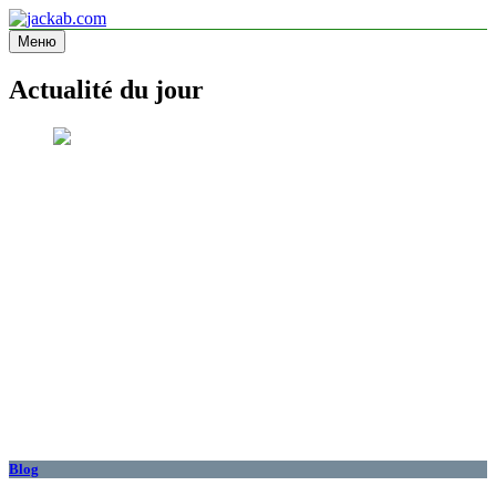
Перейти
к
Меню
jackab.com
Site d'information
содержимому
Actualité du jour
Blog