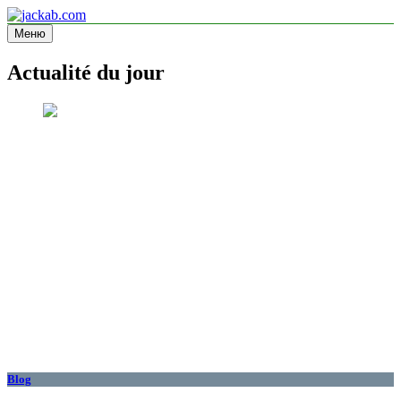
Перейти
к
Меню
jackab.com
Site d'information
содержимому
Actualité du jour
Blog