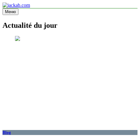
Перейти
к
Меню
jackab.com
Site d'information
содержимому
Actualité du jour
Blog