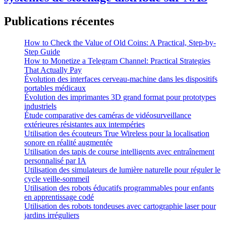
Publications récentes
How to Check the Value of Old Coins: A Practical, Step-by-
Step Guide
How to Monetize a Telegram Channel: Practical Strategies
That Actually Pay
Évolution des interfaces cerveau-machine dans les dispositifs
portables médicaux
Évolution des imprimantes 3D grand format pour prototypes
industriels
Étude comparative des caméras de vidéosurveillance
extérieures résistantes aux intempéries
Utilisation des écouteurs True Wireless pour la localisation
sonore en réalité augmentée
Utilisation des tapis de course intelligents avec entraînement
personnalisé par IA
Utilisation des simulateurs de lumière naturelle pour réguler le
cycle veille-sommeil
Utilisation des robots éducatifs programmables pour enfants
en apprentissage codé
Utilisation des robots tondeuses avec cartographie laser pour
jardins irréguliers