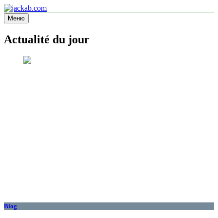
Перейти
к
Меню
jackab.com
Site d'information
содержимому
Actualité du jour
Blog