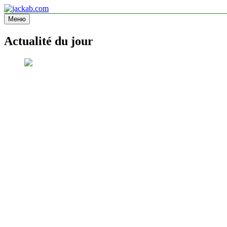
Перейти
к
Меню
jackab.com
Site d'information
содержимому
Actualité du jour