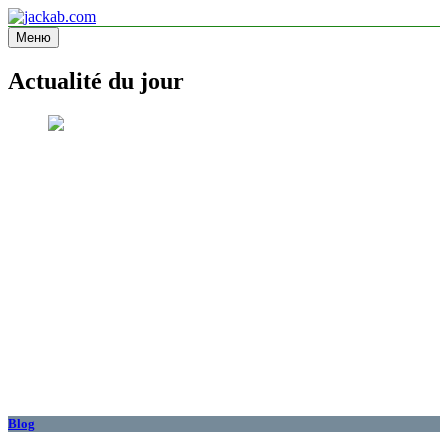
Перейти
к
Меню
jackab.com
Site d'information
содержимому
Actualité du jour
Blog