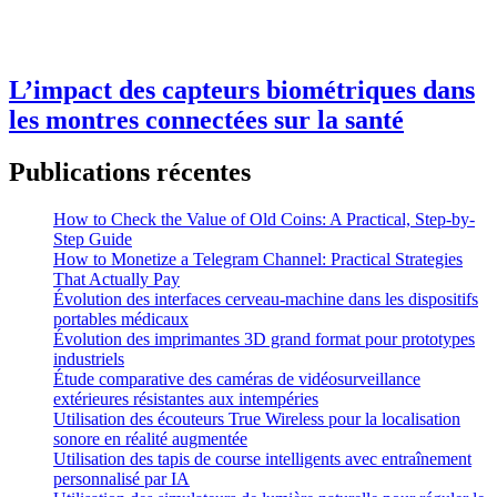
L’impact des capteurs biométriques dans
les montres connectées sur la santé
Publications récentes
How to Check the Value of Old Coins: A Practical, Step-by-
Step Guide
How to Monetize a Telegram Channel: Practical Strategies
That Actually Pay
Évolution des interfaces cerveau-machine dans les dispositifs
portables médicaux
Évolution des imprimantes 3D grand format pour prototypes
industriels
Étude comparative des caméras de vidéosurveillance
extérieures résistantes aux intempéries
Utilisation des écouteurs True Wireless pour la localisation
sonore en réalité augmentée
Utilisation des tapis de course intelligents avec entraînement
personnalisé par IA