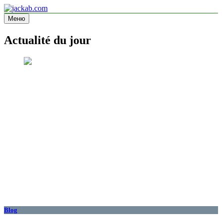
Перейти
к
Меню
jackab.com
Site d'information
содержимому
Actualité du jour
Blog