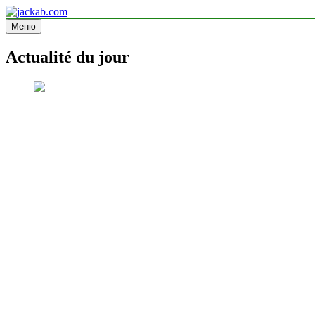
Перейти
к
Меню
jackab.com
Site d'information
содержимому
Actualité du jour