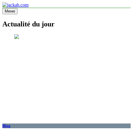
Перейти
к
Меню
jackab.com
Site d'information
содержимому
Actualité du jour
Blog