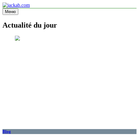
Перейти
к
Меню
jackab.com
Site d'information
содержимому
Actualité du jour
Blog