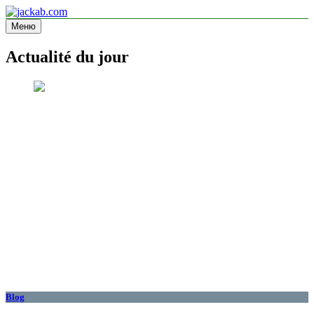
Перейти
к
Меню
jackab.com
Site d'information
содержимому
Actualité du jour
Blog