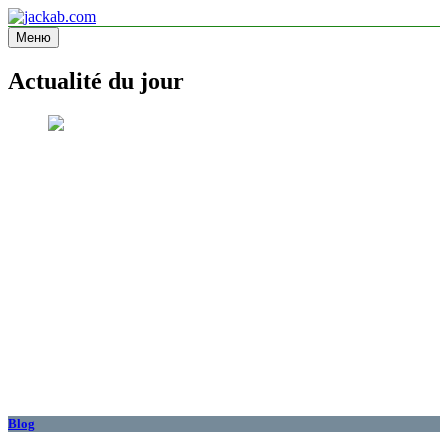
Перейти
к
Меню
jackab.com
Site d'information
содержимому
Actualité du jour
Blog