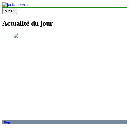
Перейти
к
Меню
jackab.com
Site d'information
содержимому
Actualité du jour
Blog