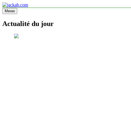
Перейти
к
Меню
jackab.com
Site d'information
содержимому
Actualité du jour