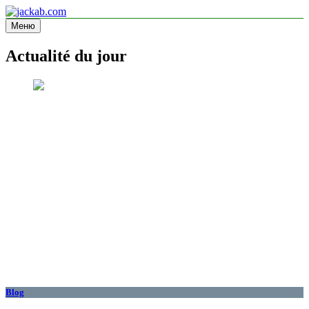
Перейти
к
Меню
jackab.com
Site d'information
содержимому
Actualité du jour
Blog