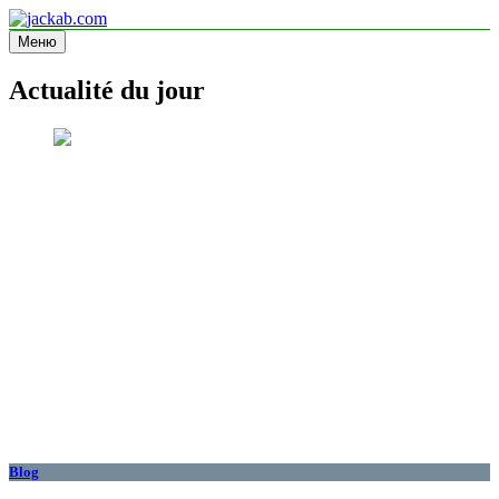
Перейти
к
Меню
jackab.com
Site d'information
содержимому
Actualité du jour
Blog