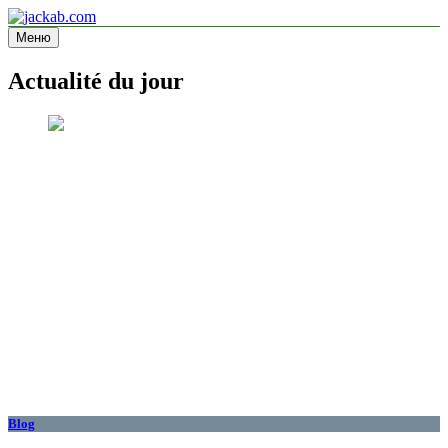
Перейти
к
Меню
jackab.com
Site d'information
содержимому
Actualité du jour
Blog